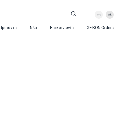
en
ελ
 Προϊόντα
Νέα
Επικοινωνία
XEIKON Orders
Σ