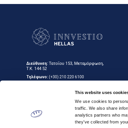
Τατοΐου 153, Μεταμόρφωση,
Διεύθυνση:
Τ.Κ. 144 52
Τηλέφωνο:
(+30) 210 220 6100
info_gr@innvestio-group.com
E-mail:
This website uses cookie
We use cookies to personal
traffic. We also share info
analytics partners who may
they’ve collected from your
Designed & developed by
RDC Informatics
. Powered by
nopCommerce
.