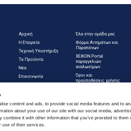
Αρχική
Έλα στην ομάδα μας
Η Εταιρεία
Φόρμα Αιτημάτων και
Παραπόνων
Τεχνική Υποστήριξη
XEIKON Portal
Τα Προϊόντα
παραγγελιών
αναλωσίμων
Νέα
Όροι και
Επικοινωνία
προϋποθέσεις χρήσης
GDPR (Προστασία
προσωπικών
s
δεδομένων) και
ise content and ads, to provide social media features and to an
προστασία απορρήτου
rmation about your use of our site with our social media, advertis
 combine it with other information that you’ve provided to them o
 use of their services.