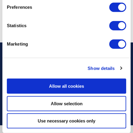
Preferences
Διάφορες Μεταλλικές Πλάκες
Χάραξης
Statistics
Marketing
Διεύθυνση
Show details
Πληροφορίες
Allow all cookies
Χρήσιμοι Σύνδεσμοι
Allow selection
Use necessary cookies only
Designed & developed by
RDC Informatics
. Powered by
nopCommerce
.