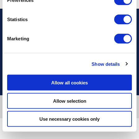
Preferences
Statistics
Διεύθυνση
Marketing
Πληροφορίες
Χρήσιμοι Σύνδεσμοι
Show details
Allow all cookies
Allow selection
Designed & developed by
RDC Informatics
. Powered by
nopCommerce
.
© 2026 Innvestio
Use necessary cookies only